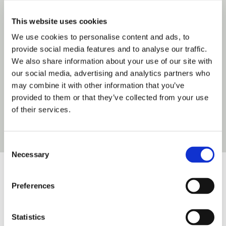
Willkommen im Terrassenpark –
This website uses cookies
ein Ort, an dem Sie den Alltag hinter sich
We use cookies to personalise content and ads, to
lassen und in eine Welt voller
provide social media features and to analyse our traffic.
Entspannung,
We also share information about your use of our site with
Abenteuer und atemberaubender
our social media, advertising and analytics partners who
Aussichten eintauchen können.
may combine it with other information that you’ve
Hier, auf 1.000 Meter Höhe im Herzen des
provided to them or that they’ve collected from your use
Schwarzwaldes, liegt eine Oase der Ruhe
of their services.
und Erholung, die darauf wartet, von
Ihnen entdeckt zu werden.
Consent
Necessary
Selection
Preferences
Statistics