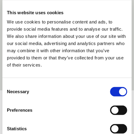
Willkommen im Terrassenpark –
This website uses cookies
ein Ort, an dem Sie den Alltag hinter sich
We use cookies to personalise content and ads, to
lassen und in eine Welt voller
provide social media features and to analyse our traffic.
Entspannung,
We also share information about your use of our site with
Abenteuer und atemberaubender
our social media, advertising and analytics partners who
Aussichten eintauchen können.
may combine it with other information that you’ve
Hier, auf 1.000 Meter Höhe im Herzen des
provided to them or that they’ve collected from your use
Schwarzwaldes, liegt eine Oase der Ruhe
of their services.
und Erholung, die darauf wartet, von
Ihnen entdeckt zu werden.
Consent
Necessary
Selection
Preferences
Statistics